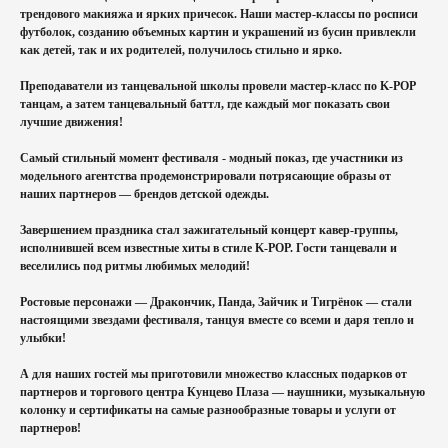
трендового макияжа и ярких причесок. Наши мастер-классы по росписи
футболок, созданию объемных картин и украшений из бусин привлекли
как детей, так и их родителей, получилось стильно и ярко.
Преподаватели из танцевальной школы провели мастер-класс по K-POP
танцам, а затем танцевальный баттл, где каждый мог показать свои
лучшие движения!
Самый стильный момент фестиваля - модный показ, где участники из
модельного агентства продемонстрировали потрясающие образы от
наших партнеров — брендов детской одежды.
Завершением праздника стал зажигательный концерт кавер-группы,
исполнившей всем известные хиты в стиле K-POP. Гости танцевали и
веселились под ритмы любимых мелодий!
Ростовые персонажи — Дракончик, Панда, Зайчик и Тигрёнок — стали
настоящими звездами фестиваля, танцуя вместе со всеми и даря тепло и
улыбки!
А для наших гостей мы приготовили множество классных подарков от
партнеров и торгового центра Кунцево Плаза — наушники, музыкальную
колонку и сертификаты на самые разнообразные товары и услуги от
партнеров!