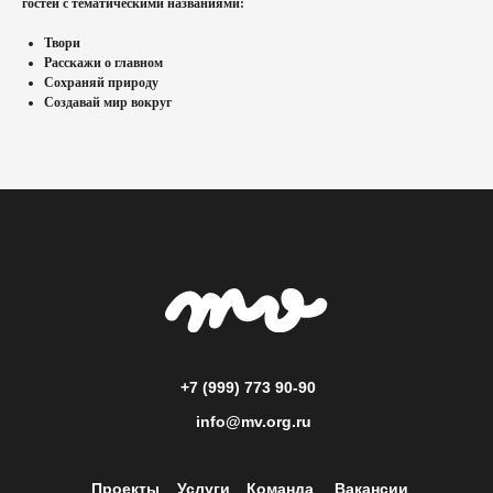
гостей с тематическими названиями:
Твори
Расскажи о главном
Сохраняй природу
Создавай мир вокруг
+7 (999) 773 90-90
info@mv.org.ru
Проекты
Услуги
Команда
Вакансии