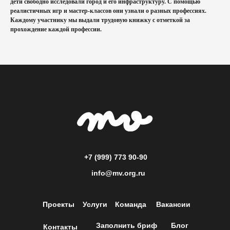
дети свободно исследовали город и его инфраструктуру. С помощью
реалистичных игр и мастер-классов они узнали о разных профессиях.
Каждому участнику мы выдали трудовую книжку с отметкой за
прохождение каждой профессии.
+7 (999) 773 90-90
info@mv.org.ru
Проекты
Услуги
Команда
Вакансии
Заполнить бриф
Блог
Контакты